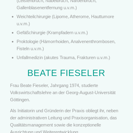
(Leistenbruch, Nabelbruch, Narbenbruch,
Gallenblasenentfernung u.v.m.)
Weichteilchirurgie (Lipome, Atherome, Hauttumore
u.v.m.)
Gefäßchirurgie (Krampfadern u.v.m.)
Proktologie (Hämorrhoiden, Analvenenthrombosen,
Fisteln u.v.m.)
Unfallmedizin (akutes Trauma, Frakturen u.v.m.)
BEATE FIESELER
Frau Beate Fieseler, Jahrgang 1974, studierte
Volkswirtschaftslehre an der Georg-August-Universität
Göttingen.
Als Initiatorin und Gründerin der Praxis obliegt ihr, neben
der administrativen Leitung und Praxisorganisation, das
Qualitätsmanagement sowie die konzeptionelle
Ausrichtung und Weiterentwicklung.